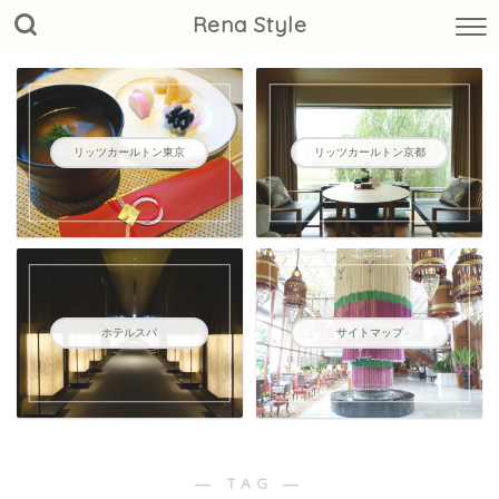
Rena Style
リッツカールトン東京
リッツカールトン京都
ホテルスパ
サイトマップ
― TAG ―