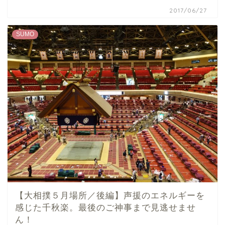
2017/06/27
SUMO
【大相撲５月場所／後編】声援のエネルギーを
感じた千秋楽。最後のご神事まで見逃せませ
ん！