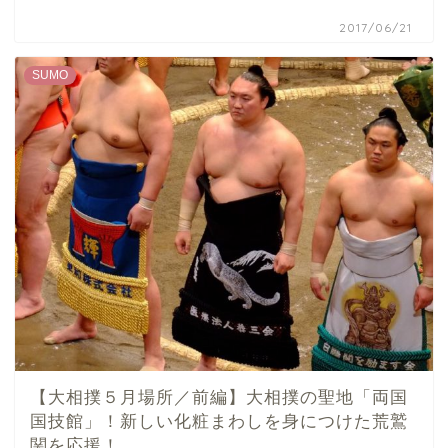
2017/06/21
SUMO
【大相撲５月場所／前編】大相撲の聖地「両国
国技館」！新しい化粧まわしを身につけた荒鷲
関を応援！