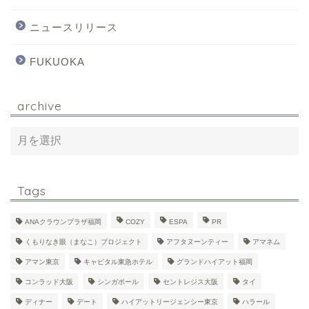
ニュースリリース
FUKUOKA
archive
Tags
ANAクラウンプラザ福岡
COZY
ESPA
PR
くもりなき眼（まなこ）プロジェクト
アフタヌーンティー
アマネム
アマン東京
キャピタル東急ホテル
グランドハイアット福岡
コンラッド大阪
シンガポール
セントレジス大阪
タイ
ディナー
デート
ハイアットリージェンシー東京
ハラール