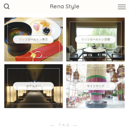
Rena Style
リッツカールトン東京
リッツカールトン京都
ホテルスパ
サイトマップ
― TAG ―