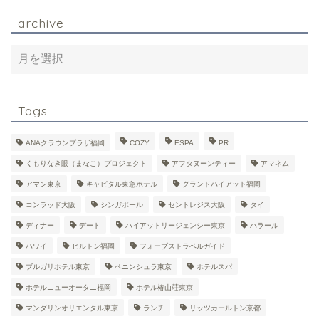
archive
Tags
ANAクラウンプラザ福岡
COZY
ESPA
PR
くもりなき眼（まなこ）プロジェクト
アフタヌーンティー
アマネム
アマン東京
キャピタル東急ホテル
グランドハイアット福岡
コンラッド大阪
シンガポール
セントレジス大阪
タイ
ディナー
デート
ハイアットリージェンシー東京
ハラール
ハワイ
ヒルトン福岡
フォーブストラベルガイド
ブルガリホテル東京
ペニンシュラ東京
ホテルスパ
ホテルニューオータニ福岡
ホテル椿山荘東京
マンダリンオリエンタル東京
ランチ
リッツカールトン京都