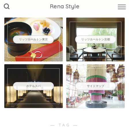
Rena Style
リッツカールトン東京
リッツカールトン京都
ホテルスパ
サイトマップ
― TAG ―