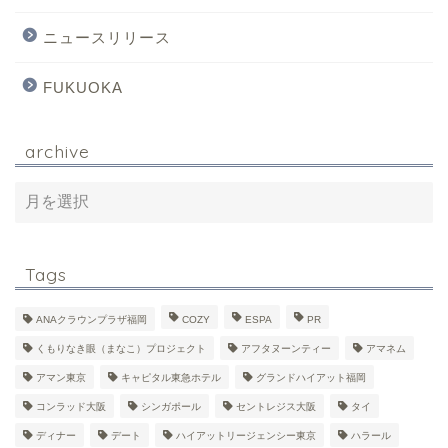
ニュースリリース
FUKUOKA
archive
Tags
ANAクラウンプラザ福岡
COZY
ESPA
PR
くもりなき眼（まなこ）プロジェクト
アフタヌーンティー
アマネム
アマン東京
キャピタル東急ホテル
グランドハイアット福岡
コンラッド大阪
シンガポール
セントレジス大阪
タイ
ディナー
デート
ハイアットリージェンシー東京
ハラール