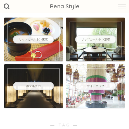
Rena Style
リッツカールトン東京
リッツカールトン京都
ホテルスパ
サイトマップ
― TAG ―