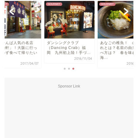
RMET
GOURMET
GOURMET
阪なんば人気の名店
ダンシングクラブ
あなごの稚魚！ の
自由軒」！大阪に行っ
（Dancing Crab）福
れとは？名前の由来
ら必ず食べて帰りたい
岡 九州初上陸！手づ...
べ方は？ 春を味わ
.
海...
2016/11/04
2017/04/07
2016/0
Sponsor Link