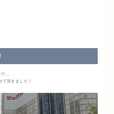
！
ので…
させて頂きました！