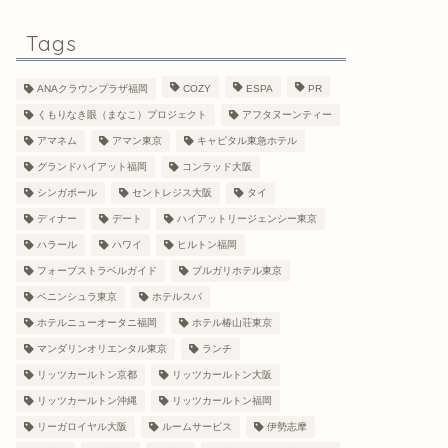
Tags
ANAクラウンプラザ福岡
COZY
ESPA
PR
くもりなき眼（まなこ）プロジェクト
アフタヌーンティー
アマネム
アマン東京
キャピタル東急ホテル
グランドハイアット福岡
コンラッド大阪
シンガポール
セントレジス大阪
タイ
ディナー
デート
ハイアットリージェンシー東京
ハラール
ハワイ
ヒルトン福岡
フォーブストラベルガイド
ブルガリホテル東京
ペニンシュラ東京
ホテルスパ
ホテルニューオータニ福岡
ホテル椿山荘東京
マンダリンオリエンタル東京
ランチ
リッツカールトン京都
リッツカールトン大阪
リッツカールトン沖縄
リッツカールトン福岡
リーガロイヤル大阪
ルームサービス
伊勢志摩