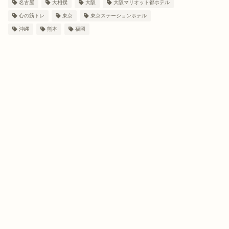
名古屋
大相撲
大阪
大阪マリオット都ホテル
心の筋トレ
東京
東京ステーションホテル
沖縄
熊本
福岡