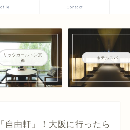
rofile
Contact
リッツカールトン京
ホテルスパ
都
「自由軒」！大阪に行ったら