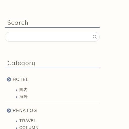
Search
Category
HOTEL
国内
海外
RENA LOG
TRAVEL
COLUMN