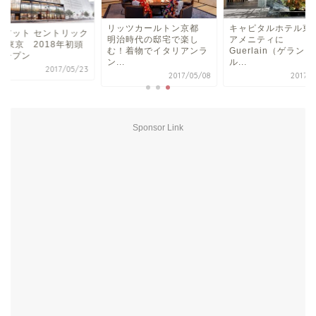
キャピタルホテル
リッツカールトン京都
イアット セントリック
アメニティに
明治時代の邸宅で楽し
 東京 2018年初頭
Guerlain（ゲラン
む！着物でイタリアンラ
オープン
ル...
ン...
2017/05/23
2017/0
2017/05/08
Sponsor Link