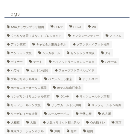
Tags
ANAクラウンプラザ福岡
COZY
ESPA
PR
くもりなき眼（まなこ）プロジェクト
アフタヌーンティー
アマネム
アマン東京
キャピタル東急ホテル
グランドハイアット福岡
コンラッド大阪
シンガポール
セントレジス大阪
タイ
ディナー
デート
ハイアットリージェンシー東京
ハラール
ハワイ
ヒルトン福岡
フォーブストラベルガイド
ブルガリホテル東京
ペニンシュラ東京
ホテルスパ
ホテルニューオータニ福岡
ホテル椿山荘東京
マンダリンオリエンタル東京
ランチ
リッツカールトン京都
リッツカールトン大阪
リッツカールトン沖縄
リッツカールトン福岡
リーガロイヤル大阪
ルームサービス
伊勢志摩
名古屋
大相撲
大阪
大阪マリオット都ホテル
心の筋トレ
東京
東京ステーションホテル
沖縄
熊本
福岡