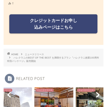
み！
クレジットカードお申し
込みページはこちら
HOME
ニュースリリース
ハレクラニのBEST OF THE BEST を満喫するプラン『ハレクラニ創業100周年
特別パッケージ』販売開始
RELATED POST
ースリリース
ニュースリリース
ニュースリリース