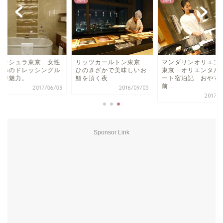
国内
国内
ニンシュラ東京 女性
リッツカールトン東京
マンダリンオリエン
ためのドレッシングル
ひのきざかで美味しいお
東京 オリエンタル
ムが魅力。
鮨を頂く夜
ート宿泊記 おやす
前...
2017/06/03
2016/09/05
2017/0
Sponsor Link