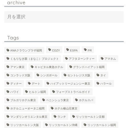
archive
Tags
ANAクラウンプラザ福岡
COZY
ESPA
PR
くもりなき眼（まなこ）プロジェクト
アフタヌーンティー
アマネム
アマン東京
キャピタル東急ホテル
グランドハイアット福岡
コンラッド大阪
シンガポール
セントレジス大阪
タイ
ディナー
デート
ハイアットリージェンシー東京
ハラール
ハワイ
ヒルトン福岡
フォーブストラベルガイド
ブルガリホテル東京
ペニンシュラ東京
ホテルスパ
ホテルニューオータニ福岡
ホテル椿山荘東京
マンダリンオリエンタル東京
ランチ
リッツカールトン京都
リッツカールトン大阪
リッツカールトン沖縄
リッツカールトン福岡