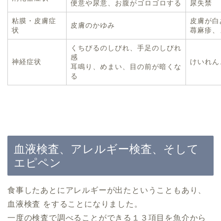
便意や尿意、お腹がゴロゴロする
尿失禁
粘膜・皮膚症
皮膚が白
皮膚のかゆみ
状
蕁麻疹、
くちびるのしびれ、手足のしびれ
感
神経症状
けいれん
耳鳴り、めまい、目の前が暗くな
る
血液検査、アレルギー検査、そして
エピペン
食事したあとにアレルギーが出たということもあり、
血液検査 をすることになりました。
一度の検査で調べることができる１３項目を魚介から