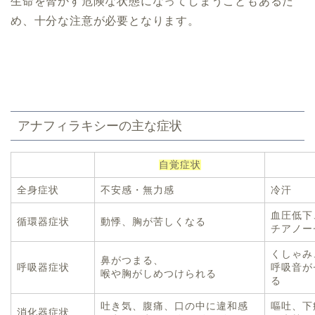
生命を脅かす危険な状態になってしまうこともあるた
め、十分な注意が必要となります。
アナフィラキシーの主な症状
自覚症状
全身症状
不安感・無力感
冷汗
血圧低下
循環器症状
動悸、胸が苦しくなる
チアノー
くしゃみ
鼻がつまる、
呼吸器症状
呼吸音が
喉や胸がしめつけられる
る
吐き気、腹痛、口の中に違和感
嘔吐、下
消化器症状