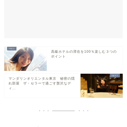
高級ホテルの滞在を100％楽しむ３つの
ポイント
マンダリンオリエンタル東京 秘密の隠
れ部屋 ザ・セラーで過ごす贅沢なデ
ィ...