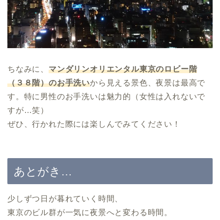
ちなみに、
マンダリンオリエンタル東京のロビー階
（３８階）のお手洗い
から見える景色、夜景は最高で
す。特に男性のお手洗いは魅力的（女性は入れないで
すが…笑）
ぜひ、行かれた際には楽しんでみてください！
あとがき…
少しずつ日が暮れていく時間、
東京のビル群が一気に夜景へと変わる時間。