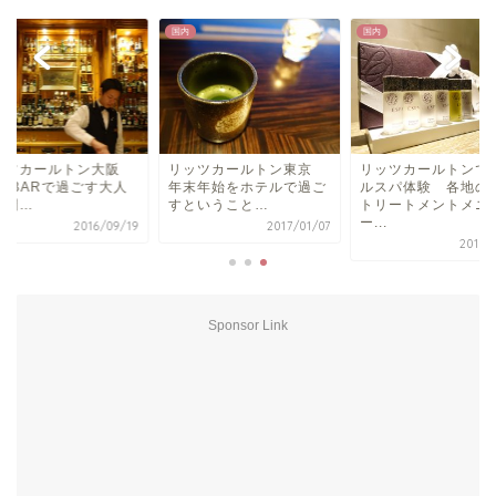
国内
国内
ッツカールトン大阪
リッツカールトン東京
リッツカールトンで
E BARで過ごす大人
年末年始をホテルで過ご
ルスパ体験 各地の
時間…
すということ…
トリートメントメニ
ー...
2016/09/19
2017/01/07
2016/
Sponsor Link