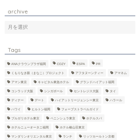
archive
Tags
ANAクラウンプラザ福岡
COZY
ESPA
PR
くもりなき眼（まなこ）プロジェクト
アフタヌーンティー
アマネム
アマン東京
キャピタル東急ホテル
グランドハイアット福岡
コンラッド大阪
シンガポール
セントレジス大阪
タイ
ディナー
デート
ハイアットリージェンシー東京
ハラール
ハワイ
ヒルトン福岡
フォーブストラベルガイド
ブルガリホテル東京
ペニンシュラ東京
ホテルスパ
ホテルニューオータニ福岡
ホテル椿山荘東京
マンダリンオリエンタル東京
ランチ
リッツカールトン京都