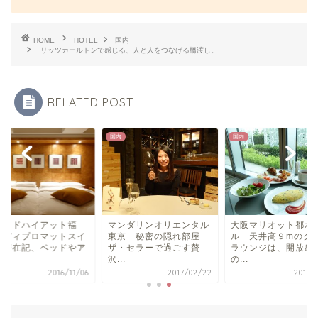
HOME
HOTEL
国内
リッツカールトンで感じる、人と人をつなげる橋渡し。
RELATED POST
国内
国内
ンダリンオリエンタル
大阪マリオット都ホテ
グランドハイアット
京 秘密の隠れ部屋
ル 天井高９mのクラブ
岡 ディプロマット
・セラーで過ごす贅
ラウンジは、開放感抜群
ート滞在記、ベッド
.
の...
メ...
2017/02/22
2016/11/08
2016/1