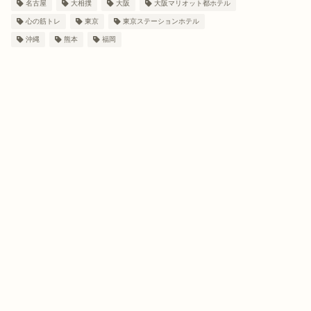
名古屋
大相撲
大阪
大阪マリオット都ホテル
心の筋トレ
東京
東京ステーションホテル
沖縄
熊本
福岡