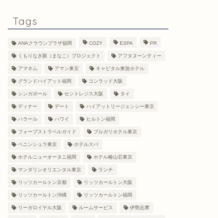
Tags
ANAクラウンプラザ福岡
COZY
ESPA
PR
くもりなき眼（まなこ）プロジェクト
アフタヌーンティー
アマネム
アマン東京
キャピタル東急ホテル
グランドハイアット福岡
コンラッド大阪
シンガポール
セントレジス大阪
タイ
ディナー
デート
ハイアットリージェンシー東京
ハラール
ハワイ
ヒルトン福岡
フォーブストラベルガイド
ブルガリホテル東京
ペニンシュラ東京
ホテルスパ
ホテルニューオータニ福岡
ホテル椿山荘東京
マンダリンオリエンタル東京
ランチ
リッツカールトン京都
リッツカールトン大阪
リッツカールトン沖縄
リッツカールトン福岡
リーガロイヤル大阪
ルームサービス
伊勢志摩