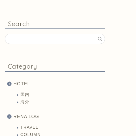
Search
Category
HOTEL
国内
海外
RENA LOG
TRAVEL
COLUMN