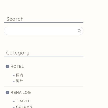
Search
Category
HOTEL
国内
海外
RENA LOG
TRAVEL
COLUMN