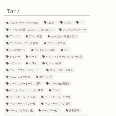
Tags
ANAクラウンプラザ福岡
COZY
ESPA
PR
くもりなき眼（まなこ）プロジェクト
アフタヌーンティー
アマネム
アマン東京
キャピタル東急ホテル
グランドハイアット福岡
コンラッド大阪
シンガポール
セントレジス大阪
タイ
ディナー
デート
ハイアットリージェンシー東京
ハラール
ハワイ
ヒルトン福岡
フォーブストラベルガイド
ブルガリホテル東京
ペニンシュラ東京
ホテルスパ
ホテルニューオータニ福岡
ホテル椿山荘東京
マンダリンオリエンタル東京
ランチ
リッツカールトン京都
リッツカールトン大阪
リッツカールトン沖縄
リッツカールトン福岡
リーガロイヤル大阪
ルームサービス
伊勢志摩