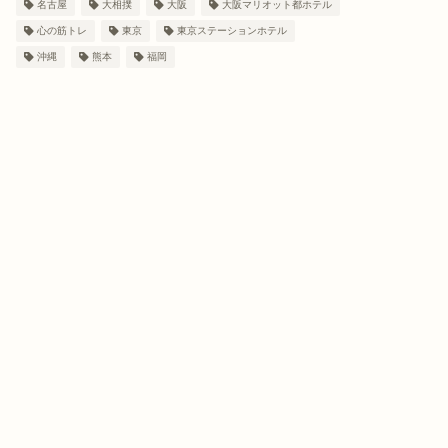
名古屋
大相撲
大阪
大阪マリオット都ホテル
心の筋トレ
東京
東京ステーションホテル
沖縄
熊本
福岡