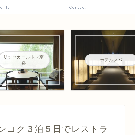
rofile
Contact
リッツカールトン京
ホテルスパ
都
ンコク３泊５日でレストラ