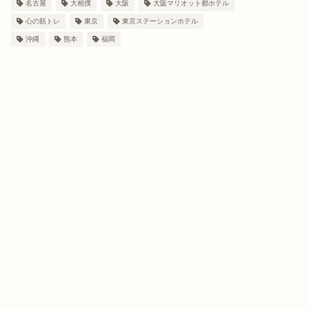
名古屋
大相撲
大阪
大阪マリオット都ホテル
心の筋トレ
東京
東京ステーションホテル
沖縄
熊本
福岡