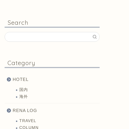
Search
Category
HOTEL
国内
海外
RENA LOG
TRAVEL
COLUMN