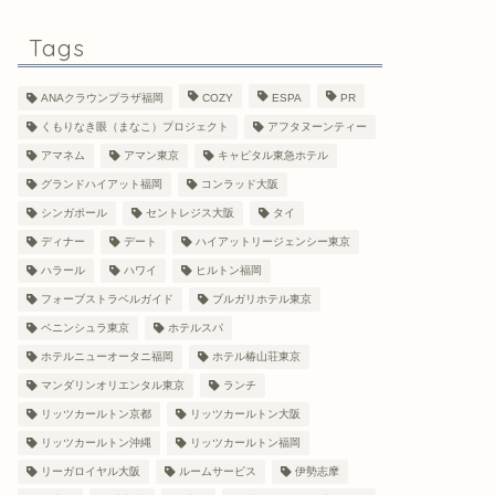
Tags
ANAクラウンプラザ福岡
COZY
ESPA
PR
くもりなき眼（まなこ）プロジェクト
アフタヌーンティー
アマネム
アマン東京
キャピタル東急ホテル
グランドハイアット福岡
コンラッド大阪
シンガポール
セントレジス大阪
タイ
ディナー
デート
ハイアットリージェンシー東京
ハラール
ハワイ
ヒルトン福岡
フォーブストラベルガイド
ブルガリホテル東京
ペニンシュラ東京
ホテルスパ
ホテルニューオータニ福岡
ホテル椿山荘東京
マンダリンオリエンタル東京
ランチ
リッツカールトン京都
リッツカールトン大阪
リッツカールトン沖縄
リッツカールトン福岡
リーガロイヤル大阪
ルームサービス
伊勢志摩