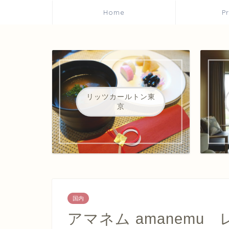
Home
P
リッツカールトン東
京
国内
アマネム amanem