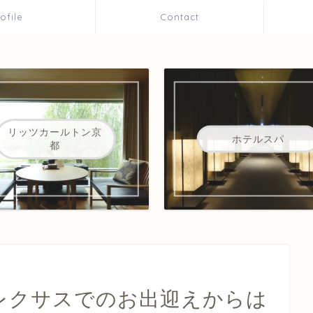
rofile
Contact
リッツカールトン京
ホテルスパ
都
u レクサスでのお出迎えからは