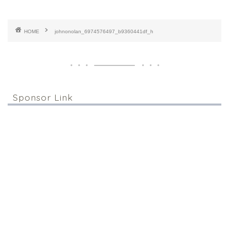
HOME
johnonolan_6974576497_b9360441df_h
Sponsor Link