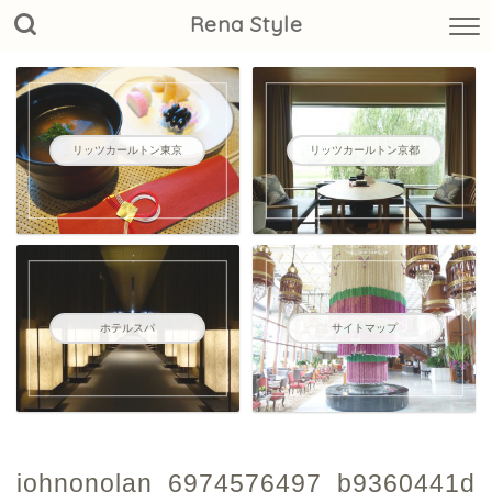
Rena Style
リッツカールトン東京
リッツカールトン京都
ホテルスパ
サイトマップ
johnonolan_6974576497_b9360441d