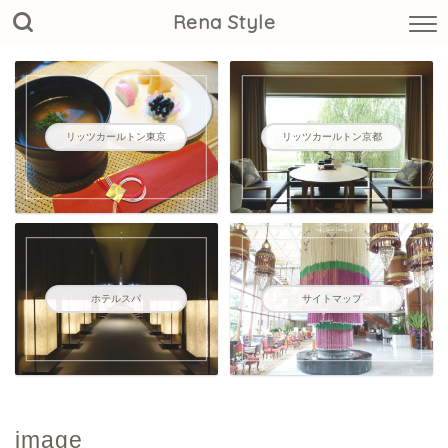
Rena Style
リッツカールトン東京
リッツカールトン京都
ホテルスパ
サイトマップ
image