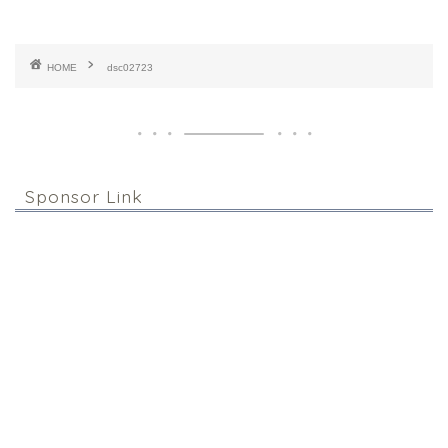
HOME
dsc02723
Sponsor Link