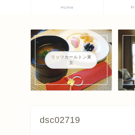
Home
P
リッツカールトン東
京
dsc02719