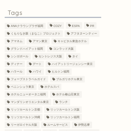
Tags
ANAクラウンプラザ福岡
COZY
ESPA
PR
くもりなき眼（まなこ）プロジェクト
アフタヌーンティー
アマネム
アマン東京
キャピタル東急ホテル
グランドハイアット福岡
コンラッド大阪
シンガポール
セントレジス大阪
タイ
ディナー
デート
ハイアットリージェンシー東京
ハラール
ハワイ
ヒルトン福岡
フォーブストラベルガイド
ブルガリホテル東京
ペニンシュラ東京
ホテルスパ
ホテルニューオータニ福岡
ホテル椿山荘東京
マンダリンオリエンタル東京
ランチ
リッツカールトン京都
リッツカールトン大阪
リッツカールトン沖縄
リッツカールトン福岡
リーガロイヤル大阪
ルームサービス
伊勢志摩