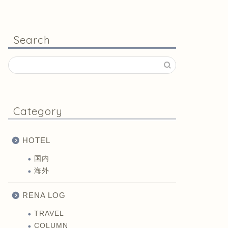
Search
Category
HOTEL
国内
海外
RENA LOG
TRAVEL
COLUMN