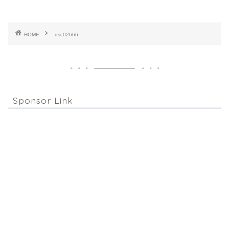
HOME
dsc02666
Sponsor Link