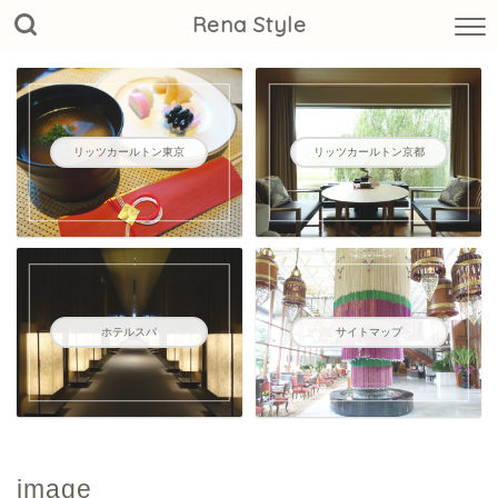
Rena Style
リッツカールトン東京
リッツカールトン京都
ホテルスパ
サイトマップ
image