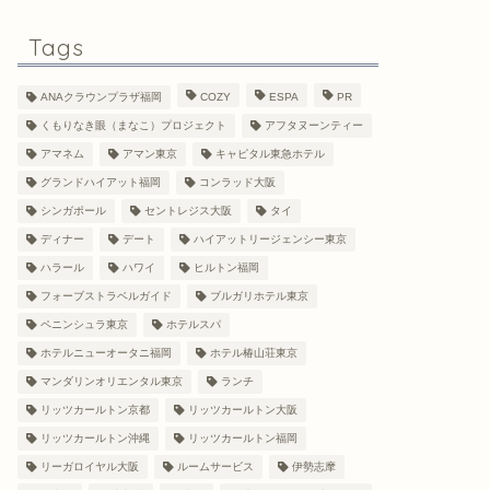
Tags
ANAクラウンプラザ福岡
COZY
ESPA
PR
くもりなき眼（まなこ）プロジェクト
アフタヌーンティー
アマネム
アマン東京
キャピタル東急ホテル
グランドハイアット福岡
コンラッド大阪
シンガポール
セントレジス大阪
タイ
ディナー
デート
ハイアットリージェンシー東京
ハラール
ハワイ
ヒルトン福岡
フォーブストラベルガイド
ブルガリホテル東京
ペニンシュラ東京
ホテルスパ
ホテルニューオータニ福岡
ホテル椿山荘東京
マンダリンオリエンタル東京
ランチ
リッツカールトン京都
リッツカールトン大阪
リッツカールトン沖縄
リッツカールトン福岡
リーガロイヤル大阪
ルームサービス
伊勢志摩