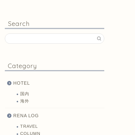
Search
Category
HOTEL
国内
海外
RENA LOG
TRAVEL
COLUMN