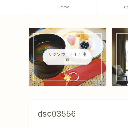
Home
P
リッツカールトン東
京
dsc03556