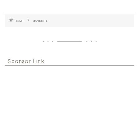
HOME
dsc03034
Sponsor Link