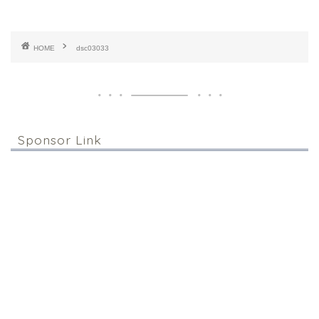
HOME
dsc03033
Sponsor Link