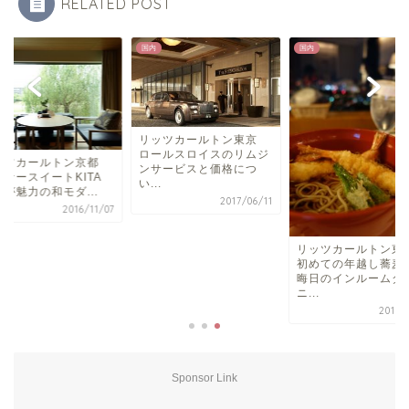
RELATED POST
国内
国内
リッツカールトン東京
ロールスロイスのリムジ
ッツカールトン京都
ンサービスと価格につ
ーナースイートKITA
い...
が魅力の和モダ...
2017/06/11
2016/11/07
リッツカールトン
初めての年越し蕎麦
晦日のインルームダ
ニ...
2017/
Sponsor Link