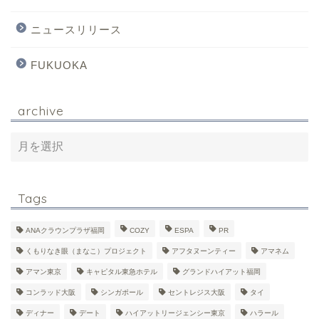
ニュースリリース
FUKUOKA
archive
Tags
ANAクラウンプラザ福岡
COZY
ESPA
PR
くもりなき眼（まなこ）プロジェクト
アフタヌーンティー
アマネム
アマン東京
キャピタル東急ホテル
グランドハイアット福岡
コンラッド大阪
シンガポール
セントレジス大阪
タイ
ディナー
デート
ハイアットリージェンシー東京
ハラール