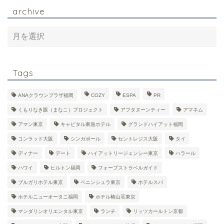
archive
Tags
ANAクラウンプラザ福岡
COZY
ESPA
PR
くもりなき眼（まなこ）プロジェクト
アフタヌーンティー
アマネム
アマン東京
キャピタル東急ホテル
グランドハイアット福岡
コンラッド大阪
シンガポール
セントレジス大阪
タイ
ディナー
デート
ハイアットリージェンシー東京
ハラール
ハワイ
ヒルトン福岡
フォーブストラベルガイド
ブルガリホテル東京
ペニンシュラ東京
ホテルスパ
ホテルニューオータニ福岡
ホテル椿山荘東京
マンダリンオリエンタル東京
ランチ
リッツカールトン京都