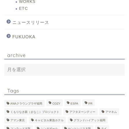
WORKS
ETC
ニュースリリース
FUKUOKA
archive
Tags
ANAクラウンプラザ福岡
COZY
ESPA
PR
くもりなき眼（まなこ）プロジェクト
アフタヌーンティー
アマネム
アマン東京
キャピタル東急ホテル
グランドハイアット福岡
コンラッド大阪
シンガポール
セントレジス大阪
タイ