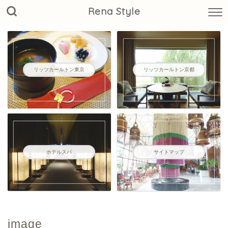
Rena Style
リッツカールトン東京
リッツカールトン京都
ホテルスパ
サイトマップ
image