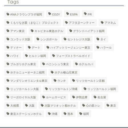
Tags
ANAクラウンプラザ福岡
COZY
ESPA
PR
くもりなき眼（まなこ）プロジェクト
アフタヌーンティー
アマネム
アマン東京
キャピタル東急ホテル
グランドハイアット福岡
コンラッド大阪
シンガポール
セントレジス大阪
タイ
ディナー
デート
ハイアットリージェンシー東京
ハラール
ハワイ
ヒルトン福岡
フォーブストラベルガイド
ブルガリホテル東京
ペニンシュラ東京
ホテルスパ
ホテルニューオータニ福岡
ホテル椿山荘東京
マンダリンオリエンタル東京
ランチ
リッツカールトン京都
リッツカールトン大阪
リッツカールトン沖縄
リッツカールトン福岡
リーガロイヤル大阪
ルームサービス
伊勢志摩
名古屋
大相撲
大阪
大阪マリオット都ホテル
心の筋トレ
東京
東京ステーションホテル
沖縄
熊本
福岡