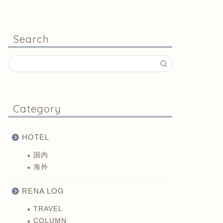
Search
Category
HOTEL
国内
海外
RENA LOG
TRAVEL
COLUMN