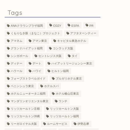
Tags
ANAクラウンプラザ福岡
COZY
ESPA
PR
くもりなき眼（まなこ）プロジェクト
アフタヌーンティー
アマネム
アマン東京
キャピタル東急ホテル
グランドハイアット福岡
コンラッド大阪
シンガポール
セントレジス大阪
タイ
ディナー
デート
ハイアットリージェンシー東京
ハラール
ハワイ
ヒルトン福岡
フォーブストラベルガイド
ブルガリホテル東京
ペニンシュラ東京
ホテルスパ
ホテルニューオータニ福岡
ホテル椿山荘東京
マンダリンオリエンタル東京
ランチ
リッツカールトン京都
リッツカールトン大阪
リッツカールトン沖縄
リッツカールトン福岡
リーガロイヤル大阪
ルームサービス
伊勢志摩