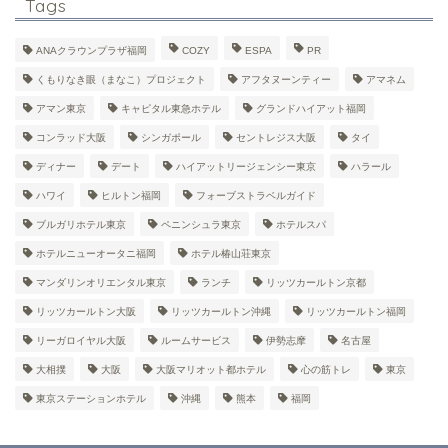
Tags
ANAクラウンプラザ福岡
COZY
ESPA
PR
くもりなき眼（まなこ）プロジェクト
アフタヌーンティー
アマネム
アマン東京
キャピタル東急ホテル
グランドハイアット福岡
コンラッド大阪
シンガポール
セントレジス大阪
タイ
ディナー
デート
ハイアットリージェンシー東京
ハラール
ハワイ
ヒルトン福岡
フォーブストラベルガイド
ブルガリホテル東京
ペニンシュラ東京
ホテルスパ
ホテルニューオータニ福岡
ホテル椿山荘東京
マンダリンオリエンタル東京
ランチ
リッツカールトン京都
リッツカールトン大阪
リッツカールトン沖縄
リッツカールトン福岡
リーガロイヤル大阪
ルームサービス
伊勢志摩
名古屋
大相撲
大阪
大阪マリオット都ホテル
心の筋トレ
東京
東京ステーションホテル
沖縄
熊本
福岡