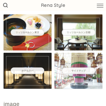
Rena Style
リッツカールトン東京
リッツカールトン京都
ホテルスパ
サイトマップ
image