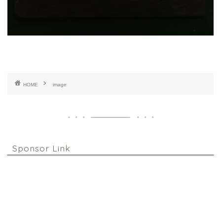
HOME
image
Sponsor Link