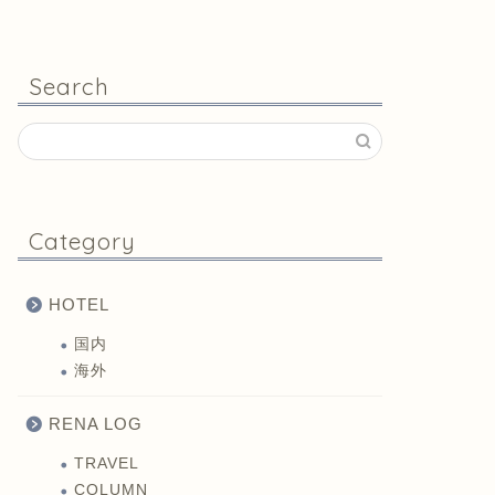
Search
Category
HOTEL
国内
海外
RENA LOG
TRAVEL
COLUMN