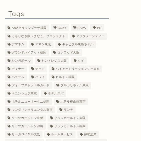
Tags
ANAクラウンプラザ福岡
COZY
ESPA
PR
くもりなき眼（まなこ）プロジェクト
アフタヌーンティー
アマネム
アマン東京
キャピタル東急ホテル
グランドハイアット福岡
コンラッド大阪
シンガポール
セントレジス大阪
タイ
ディナー
デート
ハイアットリージェンシー東京
ハラール
ハワイ
ヒルトン福岡
フォーブストラベルガイド
ブルガリホテル東京
ペニンシュラ東京
ホテルスパ
ホテルニューオータニ福岡
ホテル椿山荘東京
マンダリンオリエンタル東京
ランチ
リッツカールトン京都
リッツカールトン大阪
リッツカールトン沖縄
リッツカールトン福岡
リーガロイヤル大阪
ルームサービス
伊勢志摩