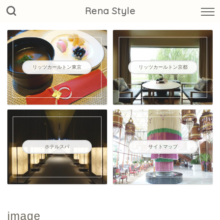
Rena Style
リッツカールトン東京
リッツカールトン京都
ホテルスパ
サイトマップ
image