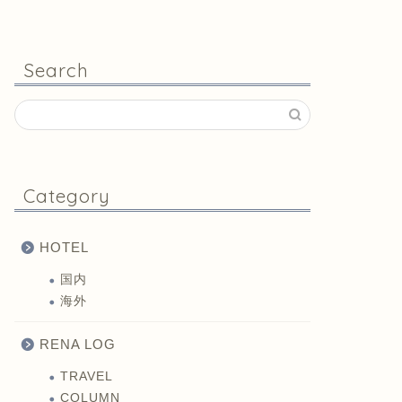
Search
Category
HOTEL
国内
海外
RENA LOG
TRAVEL
COLUMN