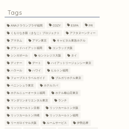
Tags
ANAクラウンプラザ福岡
COZY
ESPA
PR
くもりなき眼（まなこ）プロジェクト
アフタヌーンティー
アマネム
アマン東京
キャピタル東急ホテル
グランドハイアット福岡
コンラッド大阪
シンガポール
セントレジス大阪
タイ
ディナー
デート
ハイアットリージェンシー東京
ハラール
ハワイ
ヒルトン福岡
フォーブストラベルガイド
ブルガリホテル東京
ペニンシュラ東京
ホテルスパ
ホテルニューオータニ福岡
ホテル椿山荘東京
マンダリンオリエンタル東京
ランチ
リッツカールトン京都
リッツカールトン大阪
リッツカールトン沖縄
リッツカールトン福岡
リーガロイヤル大阪
ルームサービス
伊勢志摩