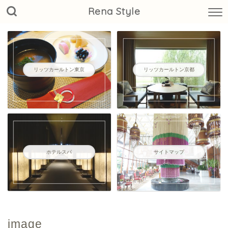
Rena Style
リッツカールトン東京
リッツカールトン京都
ホテルスパ
サイトマップ
image