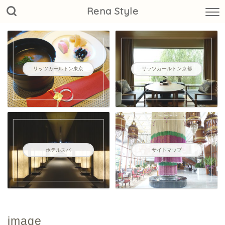
Rena Style
リッツカールトン東京
リッツカールトン京都
ホテルスパ
サイトマップ
image