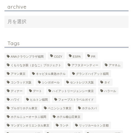
archive
Tags
ANAクラウンプラザ福岡
COZY
ESPA
PR
くもりなき眼（まなこ）プロジェクト
アフタヌーンティー
アマネム
アマン東京
キャピタル東急ホテル
グランドハイアット福岡
コンラッド大阪
シンガポール
セントレジス大阪
タイ
ディナー
デート
ハイアットリージェンシー東京
ハラール
ハワイ
ヒルトン福岡
フォーブストラベルガイド
ブルガリホテル東京
ペニンシュラ東京
ホテルスパ
ホテルニューオータニ福岡
ホテル椿山荘東京
マンダリンオリエンタル東京
ランチ
リッツカールトン京都