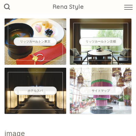
Rena Style
リッツカールトン東京
リッツカールトン京都
ホテルスパ
サイトマップ
image