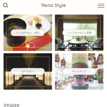
Rena Style
リッツカールトン東京
リッツカールトン京都
ホテルスパ
サイトマップ
image