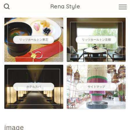
Rena Style
リッツカールトン東京
リッツカールトン京都
ホテルスパ
サイトマップ
image