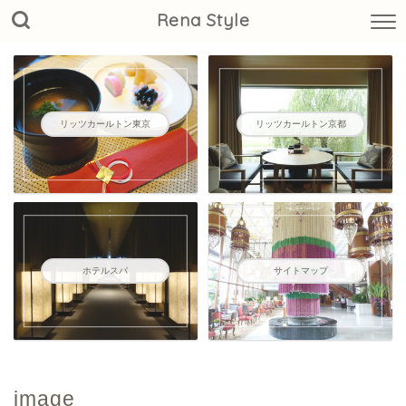
Rena Style
リッツカールトン東京
リッツカールトン京都
ホテルスパ
サイトマップ
image