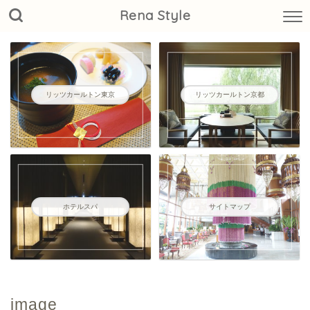
Rena Style
リッツカールトン東京
リッツカールトン京都
ホテルスパ
サイトマップ
image