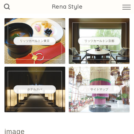
Rena Style
リッツカールトン東京
リッツカールトン京都
ホテルスパ
サイトマップ
image