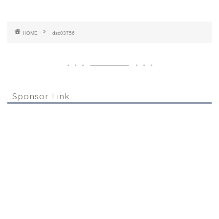
HOME
dsc03756
Sponsor Link