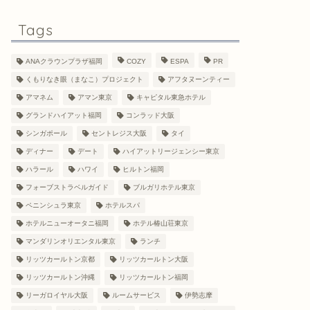
Tags
ANAクラウンプラザ福岡
COZY
ESPA
PR
くもりなき眼（まなこ）プロジェクト
アフタヌーンティー
アマネム
アマン東京
キャピタル東急ホテル
グランドハイアット福岡
コンラッド大阪
シンガポール
セントレジス大阪
タイ
ディナー
デート
ハイアットリージェンシー東京
ハラール
ハワイ
ヒルトン福岡
フォーブストラベルガイド
ブルガリホテル東京
ペニンシュラ東京
ホテルスパ
ホテルニューオータニ福岡
ホテル椿山荘東京
マンダリンオリエンタル東京
ランチ
リッツカールトン京都
リッツカールトン大阪
リッツカールトン沖縄
リッツカールトン福岡
リーガロイヤル大阪
ルームサービス
伊勢志摩