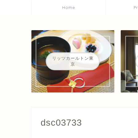
Home
P
リッツカールトン東
京
dsc03733