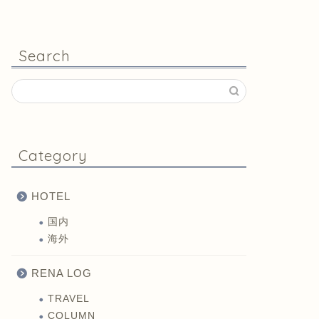
Search
Category
HOTEL
国内
海外
RENA LOG
TRAVEL
COLUMN