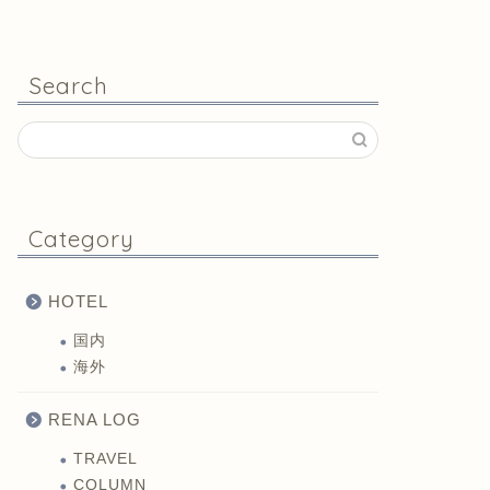
Search
Category
HOTEL
国内
海外
RENA LOG
TRAVEL
COLUMN