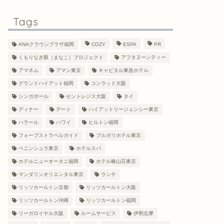
Tags
ANAクラウンプラザ福岡
COZY
ESPA
PR
くもりなき眼（まなこ）プロジェクト
アフタヌーンティー
アマネム
アマン東京
キャピタル東急ホテル
グランドハイアット福岡
コンラッド大阪
シンガポール
セントレジス大阪
タイ
ディナー
デート
ハイアットリージェンシー東京
ハラール
ハワイ
ヒルトン福岡
フォーブストラベルガイド
ブルガリホテル東京
ペニンシュラ東京
ホテルスパ
ホテルニューオータニ福岡
ホテル椿山荘東京
マンダリンオリエンタル東京
ランチ
リッツカールトン京都
リッツカールトン大阪
リッツカールトン沖縄
リッツカールトン福岡
リーガロイヤル大阪
ルームサービス
伊勢志摩