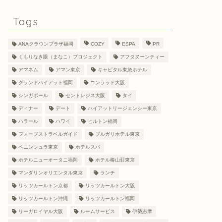
Tags
ANAクラウンプラザ福岡
COZY
ESPA
PR
くもりなき眼（まなこ）プロジェクト
アフタヌーンティー
アマネム
アマン東京
キャピタル東急ホテル
グランドハイアット福岡
コンラッド大阪
シンガポール
セントレジス大阪
タイ
ディナー
デート
ハイアットリージェンシー東京
ハラール
ハワイ
ヒルトン福岡
フォーブストラベルガイド
ブルガリホテル東京
ペニンシュラ東京
ホテルスパ
ホテルニューオータニ福岡
ホテル椿山荘東京
マンダリンオリエンタル東京
ランチ
リッツカールトン京都
リッツカールトン大阪
リッツカールトン沖縄
リッツカールトン福岡
リーガロイヤル大阪
ルームサービス
伊勢志摩