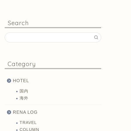
Search
Category
HOTEL
国内
海外
RENA LOG
TRAVEL
COLUMN