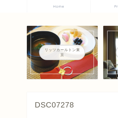
Home
P
リッツカールトン東
京
DSC07278