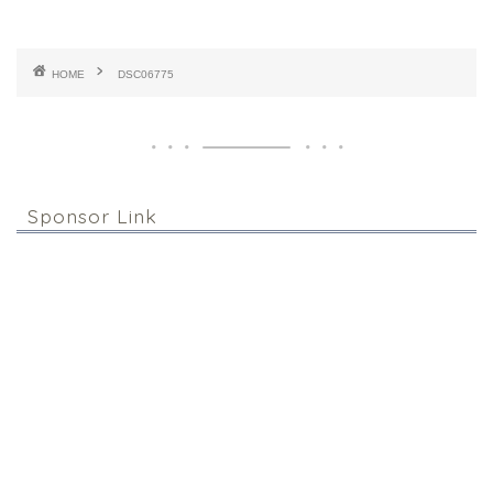
HOME
DSC06775
Sponsor Link