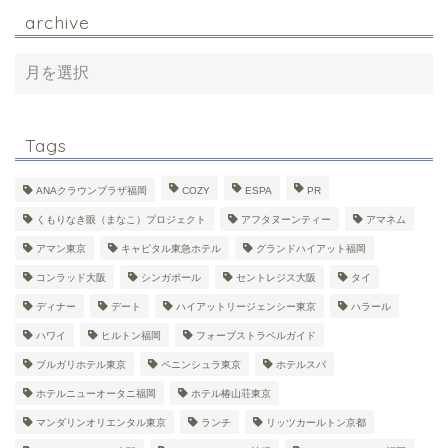
archive
Tags
ANAクラウンプラザ福岡
COZY
ESPA
PR
くもりなき眼（まなこ）プロジェクト
アフタヌーンティー
アマネム
アマン東京
キャピタル東急ホテル
グランドハイアット福岡
コンラッド大阪
シンガポール
セントレジス大阪
タイ
ディナー
デート
ハイアットリージェンシー東京
ハラール
ハワイ
ヒルトン福岡
フォーブストラベルガイド
ブルガリホテル東京
ペニンシュラ東京
ホテルスパ
ホテルニューオータニ福岡
ホテル椿山荘東京
マンダリンオリエンタル東京
ランチ
リッツカールトン京都