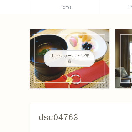
Home
P
リッツカールトン東
京
dsc04763