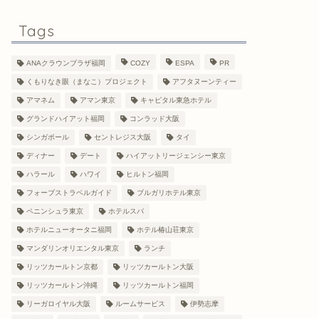
Tags
ANAクラウンプラザ福岡
COZY
ESPA
PR
くもりなき眼（まなこ）プロジェクト
アフタヌーンティー
アマネム
アマン東京
キャピタル東急ホテル
グランドハイアット福岡
コンラッド大阪
シンガポール
セントレジス大阪
タイ
ディナー
デート
ハイアットリージェンシー東京
ハラール
ハワイ
ヒルトン福岡
フォーブストラベルガイド
ブルガリホテル東京
ペニンシュラ東京
ホテルスパ
ホテルニューオータニ福岡
ホテル椿山荘東京
マンダリンオリエンタル東京
ランチ
リッツカールトン京都
リッツカールトン大阪
リッツカールトン沖縄
リッツカールトン福岡
リーガロイヤル大阪
ルームサービス
伊勢志摩