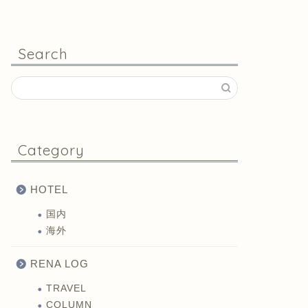
Search
Category
HOTEL
国内
海外
RENA LOG
TRAVEL
COLUMN