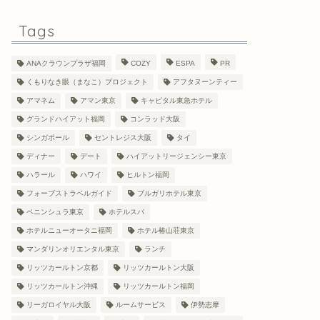
Tags
ANAクラウンプラザ福岡
COZY
ESPA
PR
くもりなき眼（まなこ）プロジェクト
アフタヌーンティー
アマネム
アマン東京
キャピタル東急ホテル
グランドハイアット福岡
コンラッド大阪
シンガポール
セントレジス大阪
タイ
ディナー
デート
ハイアットリージェンシー東京
ハラール
ハワイ
ヒルトン福岡
フォーブストラベルガイド
ブルガリホテル東京
ペニンシュラ東京
ホテルスパ
ホテルニューオータニ福岡
ホテル椿山荘東京
マンダリンオリエンタル東京
ランチ
リッツカールトン京都
リッツカールトン大阪
リッツカールトン沖縄
リッツカールトン福岡
リーガロイヤル大阪
ルームサービス
伊勢志摩