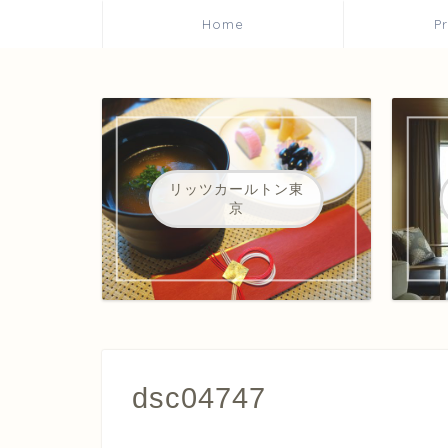
Home
P
リッツカールトン東
京
dsc04747