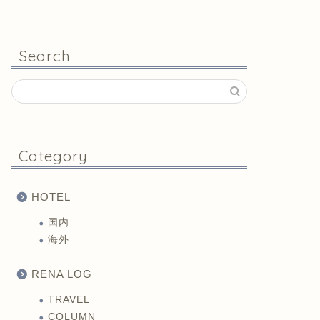
Search
Category
HOTEL
国内
海外
RENA LOG
TRAVEL
COLUMN