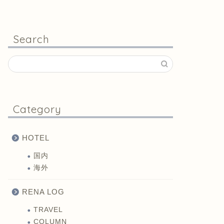
Search
Category
HOTEL
国内
海外
RENA LOG
TRAVEL
COLUMN