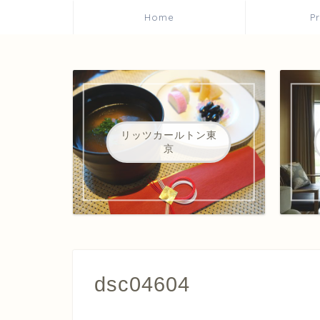
Home
P
リッツカールトン東
京
dsc04604