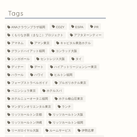
Tags
ANAクラウンプラザ福岡
COZY
ESPA
PR
くもりなき眼（まなこ）プロジェクト
アフタヌーンティー
アマネム
アマン東京
キャピタル東急ホテル
グランドハイアット福岡
コンラッド大阪
シンガポール
セントレジス大阪
タイ
ディナー
デート
ハイアットリージェンシー東京
ハラール
ハワイ
ヒルトン福岡
フォーブストラベルガイド
ブルガリホテル東京
ペニンシュラ東京
ホテルスパ
ホテルニューオータニ福岡
ホテル椿山荘東京
マンダリンオリエンタル東京
ランチ
リッツカールトン京都
リッツカールトン大阪
リッツカールトン沖縄
リッツカールトン福岡
リーガロイヤル大阪
ルームサービス
伊勢志摩