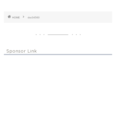
HOME
dsc04560
Sponsor Link